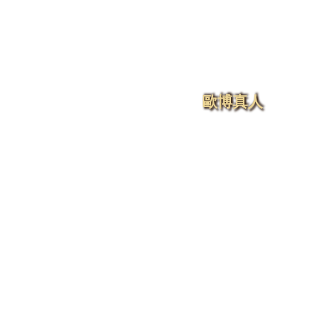
玩家提供最有信譽、最公平的遊戲，以及最熱忱的服務。結合傳統
與未來。成為亞洲娛樂天堂和新潮流。
提供全系列：線上真人遊戲、電子遊戲、撲克遊戲。
為玩家提供體育、線上真人、彩票、老虎機、捕魚、電競博彩等多
種投注類型，高賠付率的遊戲，幫助會員有很多機會加入就可以贏
大錢。
usdt