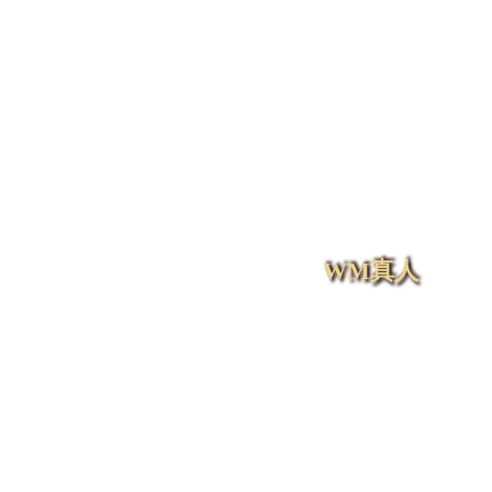
棋牌遊戲
在競爭激烈的休閒遊戲市場中，網路科技的發展使得電子遊戲成為主流
市場的一部分。運彩和電競的結合，以及多種不同遊玩風格的出現，提
高了遊戲的豐富度，同時也更容易滿足現代人的娛樂需求。
了解更多