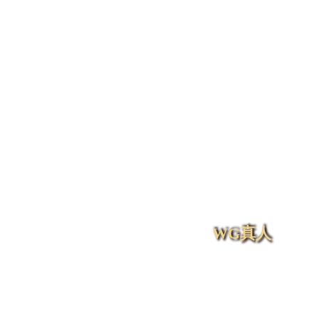
彩票投注
彩票，又稱為彩券，是指在博彩中使用的憑證，印有號碼、圖形或文字
供人們填寫、選擇、購買，並按照特定規則獲得中獎權利。根據《不列
顛百科全書》的解釋，彩票是通過抽籤或搖彩球的方式，在一定範圍的
人中分配獎品或獎金的機會。
了解更多