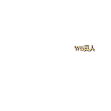
遊戲挑戰！
立即註冊
分享給朋友
閱讀更多
在 usdt娛樂城體驗西遊降魔捕魚遊戲機的樂趣
【保證出金】玩家實測證實！娛樂城保證出
金，讓您放心遊戲！ | usdt娛樂城
春節運動七天樂？Keep裏的線上運動會值得參
與！