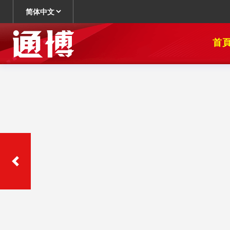
繁體中文
意大利加強電
玩家
18 9 月, 2025
近日，意大利國家眾議院勞動和
機和相關電子博彩設備，這一舉措
的健康成長以及促進博彩市場的
電子博彩設備需
根據法案規定，自2020年開始