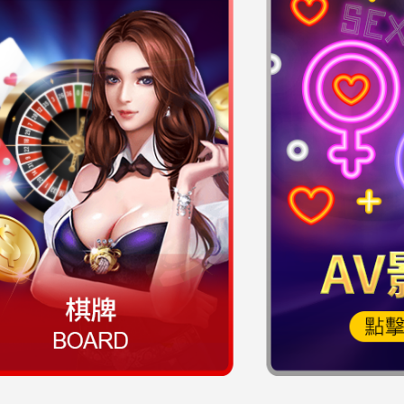
usdt娛樂城揭秘：五大投
注策略大比拼
老虎機大揭秘：徹底了解
電子遊戲原理、策略和風
險的柏青哥指南 | usdt娛
樂城
28 8 月, 2025
19 5 月, 2024